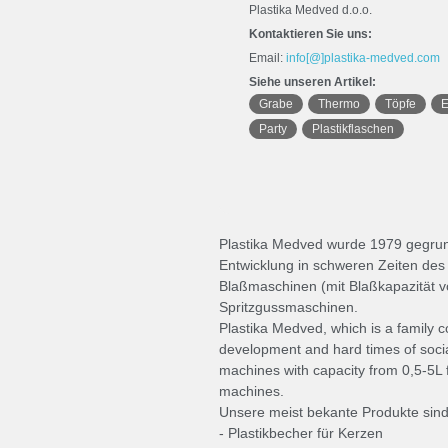
Plastika Medved d.o.o.
Kontaktieren Sie uns:
Email:
info[@]plastika-medved.com
Siehe unseren Artikel:
Grabe
Thermo
Töpfe
E
Party
Plastikflaschen
Plastika Medved wurde 1979 gegrunde
Entwicklung in schweren Zeiten des 
Blaßmaschinen (mit Blaßkapazität v
Spritzgussmaschinen.
Plastika Medved, which is a family
development and hard times of soci
machines with capacity from 0,5-5L
machines.
Unsere meist bekante Produkte sind
- Plastikbecher für Kerzen