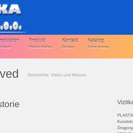
roduktion
Produkt
Kontakt
Katalog
rkstatt
Plastika Medved
Adresse
Online-Katalog
dved
Geschichte, Vision und Mission.
Vizitk
torie
PLASTIK
Kunststo
Dragonj