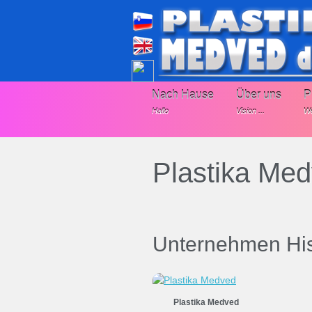
Nach Hause
Über uns
P
Hallo
Vision ...
We
Plastika Me
Unternehmen His
Plastika Medved