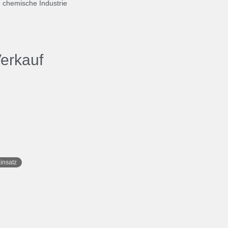
nd chemische Industrie
erkauf
insatz