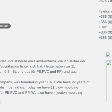
2326 Ci
Telefon /
+386 (0
+386 (0
insatz
Gsm:
+386 (0
+386 (0
t und ist heute ein Famillienfirma, die 27 Jarhre der
Socializmus hinter sich hat. Heute haben wir 11
on 0,5 - 5L und das für PE,PVC und PP) und auch
 company, was founded in year 1979. We have 27 years of
alism behind us. Today we have 11 blow moulding
 for PE,PVC and PP. We also have injection moulding
: