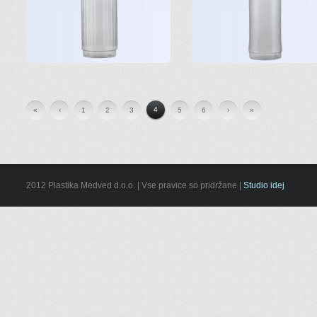
4
«
‹
1
2
3
5
6
›
»
2012 Plastika Medved d.o.o. | Vse pravice so pridržane |
Studio idej