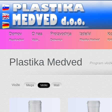
Domov
O nas
Proizvodnja
Izdelki
Ko
Pozdravljeni
Vizija...
Delavnica
Plastika Medved
Kak
Plastika Medved
Program vlož
Vložki
Mega
Veliki
Mali